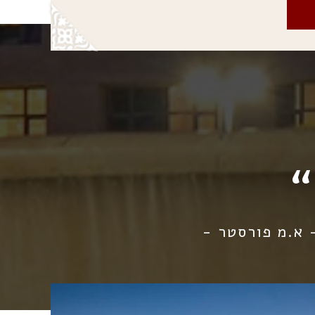
 א.מ פורסטר -