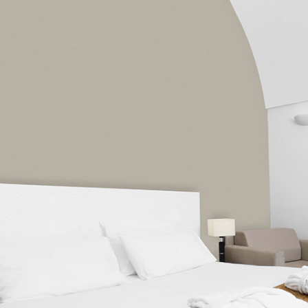
שלם
יב.
ינת
יפו
שקף
אור